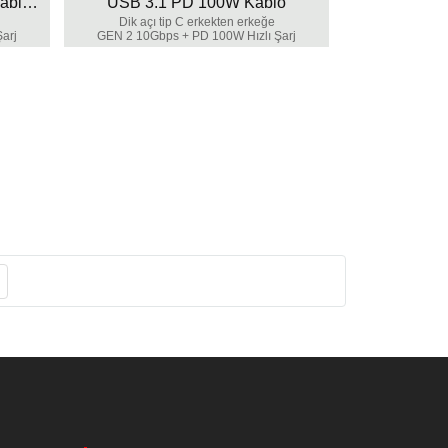
USB C PD 100W Hızlı Şarj Kablosu
USB 3.1 PD 100W Kablo
Dik açı tip C erkekten erkeğe
arj
GEN 2 10Gbps + PD 100W Hızlı Şarj