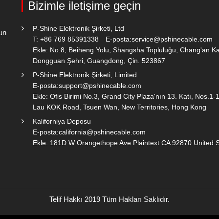
Bizimle iletişime geçin
P-Shine Elektronik Şirketi, Ltd
un
T: +86 769 85391338
E-posta:
service@pshinecable.com
Ekle: No.8, Beiheng Yolu, Shangsha Topluluğu, Chang'an K
Dongguan Şehri, Guangdong, Çin. 523867
P-Shine Elektronik Şirketi, Limited
E-posta:
support@pshinecable.com
Ekle: Ofis Birimi No.3, Grand City Plaza'nın 13. Katı, Nos.1-
Lau KOK Road, Tsuen Wan, New Territories, Hong Kong
Kaliforniya Deposu
E-posta:
california@pshinecable.com
Ekle: 181D W Orangethope Ave Plaintext CA 92870 United 
Telif Hakkı 2019 Tüm Hakları Saklıdır.