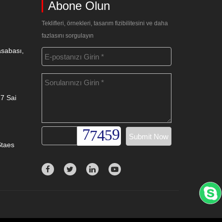
Abone Olun
Teklifleri, örnekleri, tasarım fizibilitesini ve daha
fazlasını sorgulayın
asabası,
17 Sai
Staes