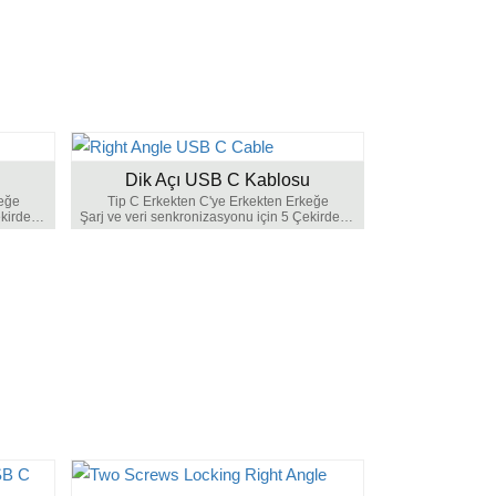
Dik Açı USB C Kablosu
keğe
Tip C Erkekten C'ye Erkekten Erkeğe
Şarj ve veri senkronizasyonu için 5 Çekirdek Kablo
Şarj ve veri senkronizasyonu için 5 Çekirdek Kablo