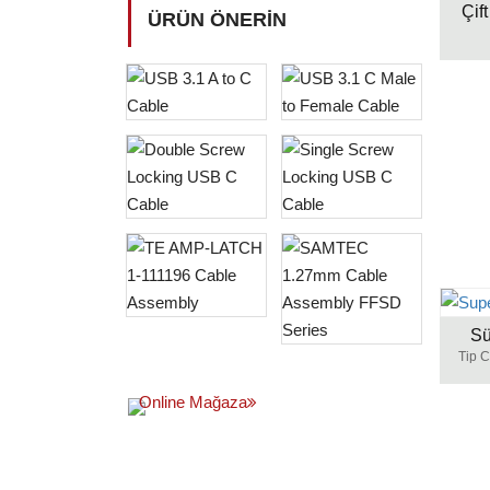
Çif
ÜRÜN ÖNERIN
Sü
Tip C
Online Mağaza