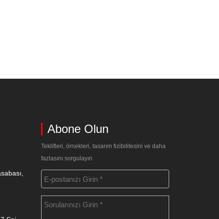
Abone Olun
Teklifleri, örnekleri, tasarım fizibilitesini ve daha
fazlasını sorgulayın
asabası,