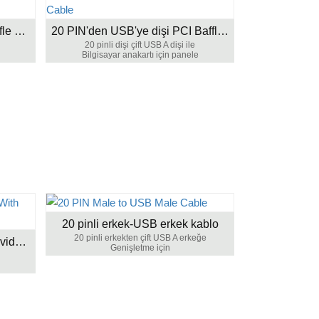
20 PIN Double A dişi PCI Baffle Kablosuna
20 PIN'den USB'ye dişi PCI Baffle Kablosu
20 pinli dişi çift USB A dişi ile
Bilgisayar anakartı için panele
20 pinli erkek-USB erkek kablo
20 pinli erkekten çift USB A erkeğe
20 pinli USB'ye dişi kablo ve vidalı kilitli
Genişletme için