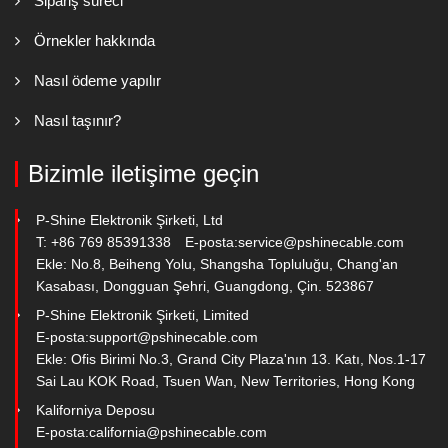
Sipariş süreci
Örnekler hakkında
Nasıl ödeme yapılır
Nasıl taşınır?
Bizimle iletişime geçin
P-Shine Elektronik Şirketi, Ltd
T: +86 769 85391338
E-posta:
service@pshinecable.com
Ekle: No.8, Beiheng Yolu, Shangsha Topluluğu, Chang'an
Kasabası, Dongguan Şehri, Guangdong, Çin. 523867
P-Shine Elektronik Şirketi, Limited
E-posta:
support@pshinecable.com
Ekle: Ofis Birimi No.3, Grand City Plaza'nın 13. Katı, Nos.1-17
Sai Lau KOK Road, Tsuen Wan, New Territories, Hong Kong
Kaliforniya Deposu
E-posta:
california@pshinecable.com