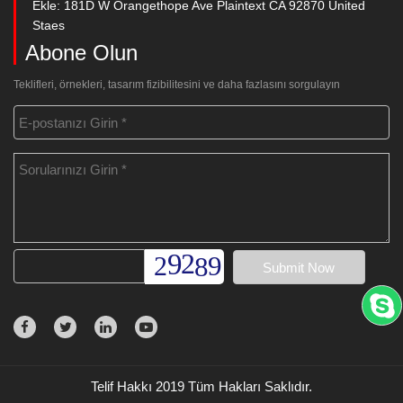
Ekle: 181D W Orangethope Ave Plaintext CA 92870 United
Staes
Abone Olun
Teklifleri, örnekleri, tasarım fizibilitesini ve daha fazlasını sorgulayın
Telif Hakkı 2019 Tüm Hakları Saklıdır.