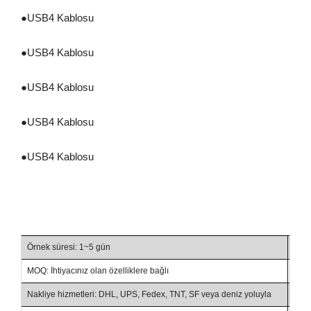
●
USB4 Kablosu
●
USB4 Kablosu
●
USB4 Kablosu
●
USB4 Kablosu
●
USB4 Kablosu
Örnek süresi: 1~5 gün
Tesl
MOQ: İhtiyacınız olan özelliklere bağlı
Tica
Nakliye hizmetleri: DHL, UPS, Fedex, TNT, SF veya deniz yoluyla
Ödem