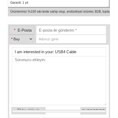
Garanti: 1 yıl
Amba
Ürünlerimiz %100 sıkı teste sahip olup, endüstriyel ürünler, B2B, toptan sa
*
E-Posta
*
Ekler ekleyin