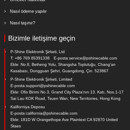
Nasıl ödeme yapılır
Nasıl taşınır?
Bizimle iletişime geçin
P-Shine Elektronik Şirketi, Ltd
T: +86 769 85391338
E-posta:
service@pshinecable.com
Ekle: No.8, Beiheng Yolu, Shangsha Topluluğu, Chang'an
Kasabası, Dongguan Şehri, Guangdong, Çin. 523867
P-Shine Elektronik Şirketi, Limited
E-posta:
support@pshinecable.com
Ekle: Ofis Birimi No.3, Grand City Plaza'nın 13. Katı, Nos.1-17
Sai Lau KOK Road, Tsuen Wan, New Territories, Hong Kong
Kaliforniya Deposu
E-posta:
california@pshinecable.com
Ekle: 181D W Orangethope Ave Plaintext CA 92870 United
Staes