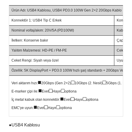
Ürün Adı: USB4 Kablosu, USB4 PD3.0 100W Gen 2×2 20Gbps Kablo
Konnektör 1: USB4 Tip C Erkek
Konnektö
Nominal voltaj/akım: 20V/5A (PD100W)
Kablo Uzu
İletken: Konserve bakır
Çap: 4.8
Yalıtım Malzemesi: HD-PE / FM-PE
Ceket Ma
Ceket Rengi: Siyah veya özel
Uyumlulu
Özellik: 5K DisplayPort + PD3.0 100W hızlı şarj standardı + 20Gbps Veri tran
■
□
□
Veri aktarım hızı:
20Gbps (Gen 2×2)
10Gbps (2. Nesil)
5Gbps (1. Nesil)
■
□
□
E-marker çipi ile:
Evet
Hayır
optiona
■
□
□
İç metal kabuk olan konnektör:
Evet
Hayır
optiona
■
□
□
EMC'ye uyun:
Evet
Hayır
optiona
●
USB4 Kablosu