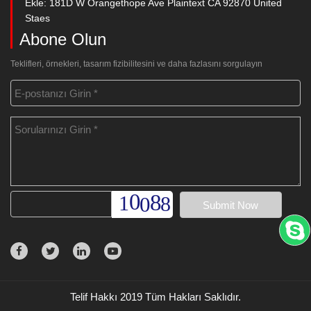
Ekle: 181D W Orangethope Ave Plaintext CA 92870 United
Staes
Abone Olun
Teklifleri, örnekleri, tasarım fizibilitesini ve daha fazlasını sorgulayın
Telif Hakkı 2019 Tüm Hakları Saklıdır.