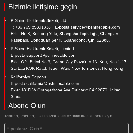
Bizimle iletişime geçin
P-Shine Elektronik Şirketi, Ltd
T: +86 769 85391338
E-posta:
service@pshinecable.com
Ekle: No.8, Beiheng Yolu, Shangsha Topluluğu, Chang'an
Kasabası, Dongguan Şehri, Guangdong, Çin. 523867
P-Shine Elektronik Şirketi, Limited
E-posta:
support@pshinecable.com
Ekle: Ofis Birimi No.3, Grand City Plaza'nın 13. Katı, Nos.1-17
Sai Lau KOK Road, Tsuen Wan, New Territories, Hong Kong
Kaliforniya Deposu
E-posta:
california@pshinecable.com
Ekle: 181D W Orangethope Ave Plaintext CA 92870 United
Staes
Abone Olun
Teklifleri, örnekleri, tasarım fizibilitesini ve daha fazlasını sorgulayın