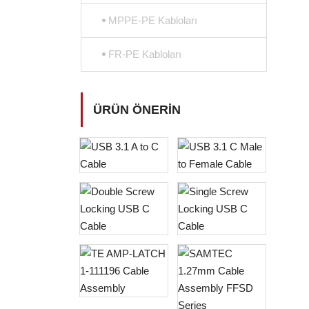
MPPE-PE Kabloları
FR-PE Kabloları
ÜRÜN ÖNERIN