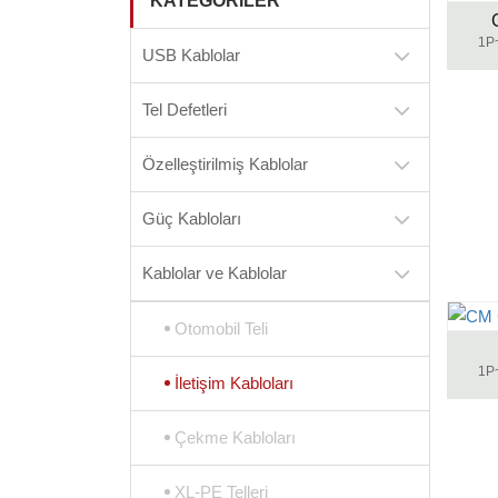
KATEGORILER
1P
USB Kablolar
Tel Defetleri
Özelleştirilmiş Kablolar
Güç Kabloları
Kablolar ve Kablolar
Otomobil Teli
1P
İletişim Kabloları
Çekme Kabloları
XL-PE Telleri