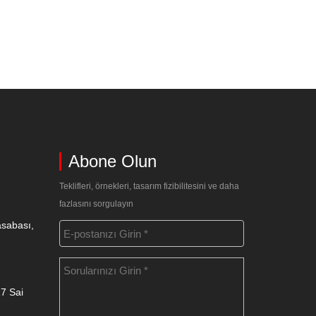
Abone Olun
Teklifleri, örnekleri, tasarım fizibilitesini ve daha
fazlasını sorgulayın
asabası,
17 Sai