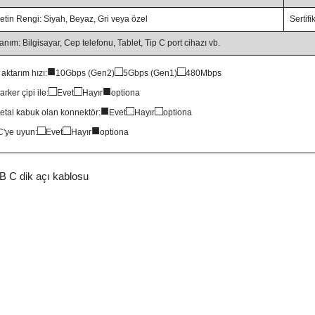
etin Rengi: Siyah, Beyaz, Gri veya özel
Serti
anım: Bilgisayar, Cep telefonu, Tablet, Tip C port cihazı vb.
■
□
□
 aktarım hızı:
10Gbps (Gen2)
5Gbps (Gen1)
480Mbps
□
□
■
rker çipi ile:
Evet
Hayır
optiona
■
□
□
etal kabuk olan konnektör:
Evet
Hayır
optiona
□
□
■
'ye uyun:
Evet
Hayır
optiona
 C dik açı kablosu