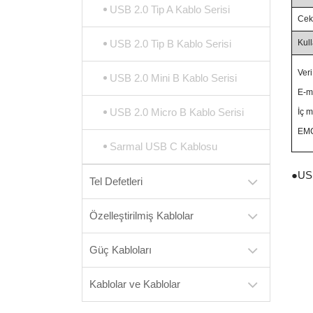
USB 2.0 Tip A Kablo Serisi
Cek
USB 2.0 Tip B Kablo Serisi
Kull
Veri
USB 2.0 Mini B Kablo Serisi
E-ma
USB 2.0 Micro B Kablo Serisi
İç m
EMC
Sarmal USB C Kablosu
●
USB
Tel Defetleri
Özelleştirilmiş Kablolar
Güç Kabloları
Kablolar ve Kablolar