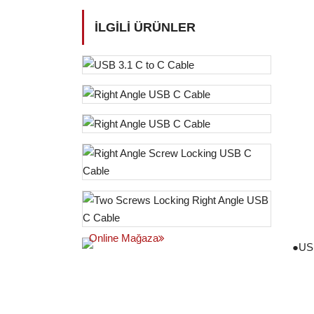
İLGILI ÜRÜNLER
Online Mağaza
●
USB