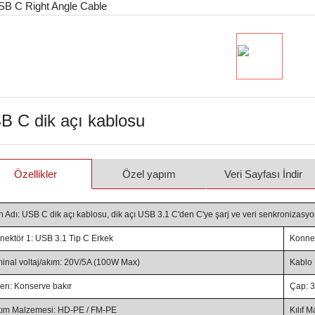
B C dik açı kablosu
Özellikler
Özel yapım
Veri Sayfası İndir
n Adı: USB C dik açı kablosu, dik açı USB 3.1 C'den C'ye şarj ve veri senkronizasy
nektör 1: USB 3.1 Tip C Erkek
Konnek
inal voltaj/akım: 20V/5A (100W Max)
Kablo 
ken: Konserve bakır
Çap: 3
ıtım Malzemesi: HD-PE / FM-PE
Kılıf 