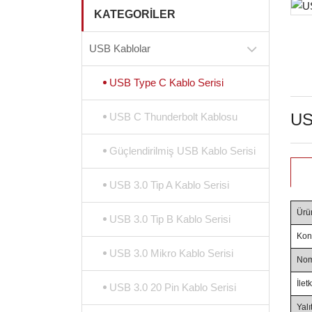
KATEGORILER
USB Kablolar
USB Type C Kablo Serisi
US
USB C Thunderbolt Kablosu
Güçlendirilmiş USB Kablo Serisi
USB 3.0 Tip A Kablo Serisi
Ürü
USB 3.0 Tip B Kablo Serisi
Kon
USB 3.0 Mikro Kablo Serisi
Nom
İlet
USB 3.0 20 Pin Kablo Serisi
Yal