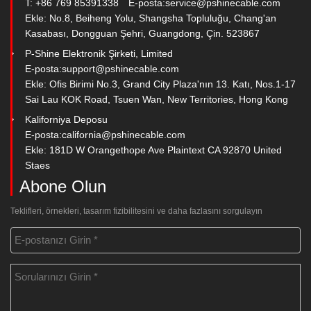
T: +86 769 85391338
E-posta:
service@pshinecable.com
Ekle: No.8, Beiheng Yolu, Shangsha Topluluğu, Chang'an
Kasabası, Dongguan Şehri, Guangdong, Çin. 523867
P-Shine Elektronik Şirketi, Limited
E-posta:
support@pshinecable.com
Ekle: Ofis Birimi No.3, Grand City Plaza'nın 13. Katı, Nos.1-17
Sai Lau KOK Road, Tsuen Wan, New Territories, Hong Kong
Kaliforniya Deposu
E-posta:
california@pshinecable.com
Ekle: 181D W Orangethope Ave Plaintext CA 92870 United
Staes
Abone Olun
Teklifleri, örnekleri, tasarım fizibilitesini ve daha fazlasını sorgulayın