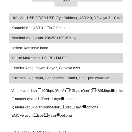
İndir
Ürün Adı: USB C'DEN USB-C'ye Kablosu, USB 2.0, 3.0 veya 3.1 C'den C'ye
Konnektör 1: USB 3.1 Tip C Erkek
Nominal voltaj/akım: 20V/5A (100W Max)
İletken: Konserve bakır
Yalıtım Malzemesi: HD-PE / FM-PE
Ceketin Rengi: Siyah, Beyaz, Gri veya özel
Kullanım: Bilgisayar, Cep telefonu, Tablet, Tip C port cihazı vb.
□
□
□
■
Veri aktarım hızı:
10Gbps (Gen2)
5Gbps (Gen1)
480Mbps
optiona
□
□
■
E-marker çipi ile:
Evet
Hayır
optiona
□
□
■
İç metal kabuk olan konnektör:
Evet
Hayır
optiona
□
□
■
EMC'ye uyun:
Evet
Hayır
optiona