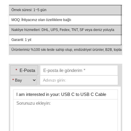
Örnek süresi: 1~5 gün
Tesl
MOQ: İhtiyacınız olan özelliklere bağlı
Tica
Nakliye hizmetleri: DHL, UPS, Fedex, TNT, SF veya deniz yoluyla
Ödem
Garanti: 1 yıl
Amba
Ürünlerimiz %100 sıkı teste sahip olup, endüstriyel ürünler, B2B, toptan sa
*
E-Posta
*