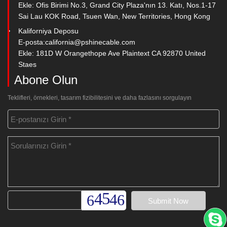
Ekle: Ofis Birimi No.3, Grand City Plaza'nın 13. Katı, Nos.1-17
Sai Lau KOK Road, Tsuen Wan, New Territories, Hong Kong
Kaliforniya Deposu
E-posta:
california@pshinecable.com
Ekle: 181D W Orangethope Ave Plaintext CA 92870 United
Staes
Abone Olun
Teklifleri, örnekleri, tasarım fizibilitesini ve daha fazlasını sorgulayın