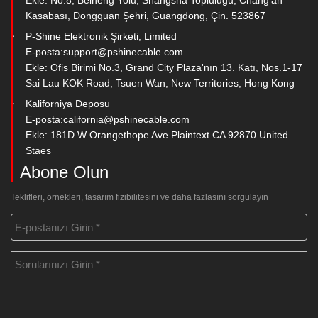
Ekle: No.8, Beiheng Yolu, Shangsha Topluluğu, Chang'an
Kasabası, Dongguan Şehri, Guangdong, Çin. 523867
P-Shine Elektronik Şirketi, Limited
E-posta:
support@pshinecable.com
Ekle: Ofis Birimi No.3, Grand City Plaza'nın 13. Katı, Nos.1-17
Sai Lau KOK Road, Tsuen Wan, New Territories, Hong Kong
Kaliforniya Deposu
E-posta:
california@pshinecable.com
Ekle: 181D W Orangethope Ave Plaintext CA 92870 United
Staes
Abone Olun
Teklifleri, örnekleri, tasarım fizibilitesini ve daha fazlasını sorgulayın