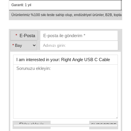
Garanti: 1 yıl
Amba
Ürünlerimiz %100 sıkı teste sahip olup, endüstriyel ürünler, B2B, toptan sa
*
E-Posta
*
Ekler ekleyin