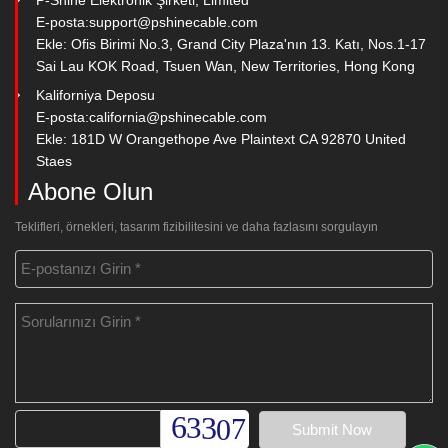
E-posta:
support@pshinecable.com
Ekle: Ofis Birimi No.3, Grand City Plaza'nın 13. Katı, Nos.1-17
Sai Lau KOK Road, Tsuen Wan, New Territories, Hong Kong
Kaliforniya Deposu
E-posta:
california@pshinecable.com
Ekle: 181D W Orangethope Ave Plaintext CA 92870 United
Staes
Abone Olun
Teklifleri, örnekleri, tasarım fizibilitesini ve daha fazlasını sorgulayın