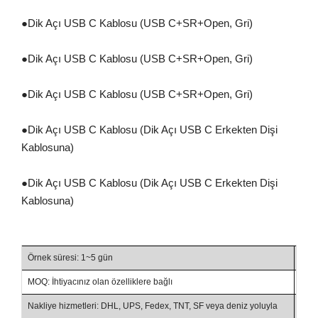
●
Dik Açı USB C Kablosu (USB C+SR+Open, Gri)
●
Dik Açı USB C Kablosu (USB C+SR+Open, Gri)
●
Dik Açı USB C Kablosu (USB C+SR+Open, Gri)
●
Dik Açı USB C Kablosu (Dik Açı USB C Erkekten Dişi
Kablosuna)
●
Dik Açı USB C Kablosu (Dik Açı USB C Erkekten Dişi
Kablosuna)
Örnek süresi: 1~5 gün
Tesl
MOQ: İhtiyacınız olan özelliklere bağlı
Tica
Nakliye hizmetleri: DHL, UPS, Fedex, TNT, SF veya deniz yoluyla
Ödem