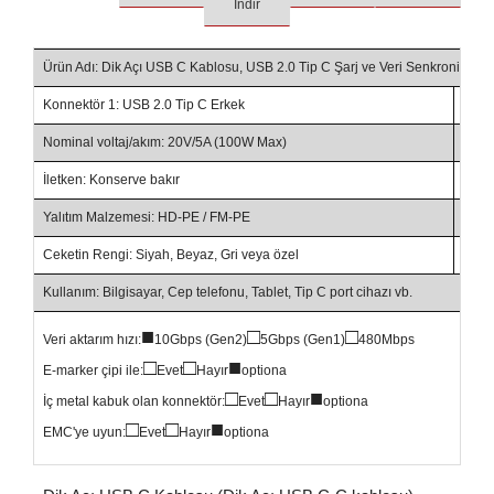
İndir
Ürün Adı: Dik Açı USB C Kablosu, USB 2.0 Tip C Şarj ve Veri Senkronizas
Konnektör 1: USB 2.0 Tip C Erkek
Konne
Nominal voltaj/akım: 20V/5A (100W Max)
Kabl
İletken: Konserve bakır
Çap:
Yalıtım Malzemesi: HD-PE / FM-PE
Kılı
Ceketin Rengi: Siyah, Beyaz, Gri veya özel
Sert
Kullanım: Bilgisayar, Cep telefonu, Tablet, Tip C port cihazı vb.
■
□
□
Veri aktarım hızı:
10Gbps (Gen2)
5Gbps (Gen1)
480Mbps
□
□
■
E-marker çipi ile:
Evet
Hayır
optiona
□
□
■
İç metal kabuk olan konnektör:
Evet
Hayır
optiona
□
□
■
EMC'ye uyun:
Evet
Hayır
optiona