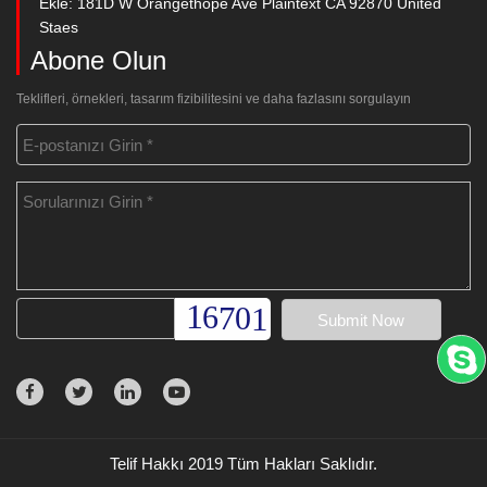
Ekle: 181D W Orangethope Ave Plaintext CA 92870 United
Staes
Abone Olun
Teklifleri, örnekleri, tasarım fizibilitesini ve daha fazlasını sorgulayın
Telif Hakkı 2019 Tüm Hakları Saklıdır.