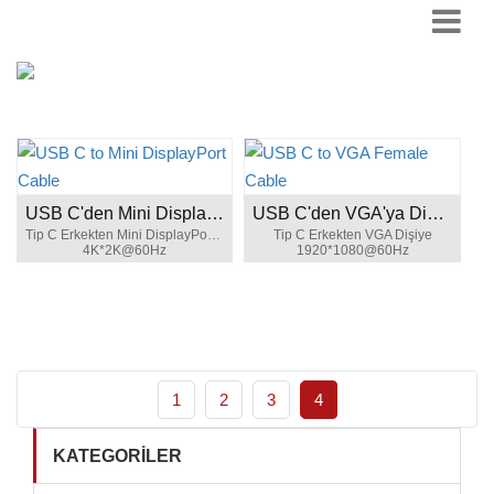
USB C'den Mini DisplayPort Kablosuna
USB C'den VGA'ya Dişi Kablo
Tip C Erkekten Mini DisplayPort Erkek'e
Tip C Erkekten VGA Dişiye
4K*2K@60Hz
1920*1080@60Hz
1
2
3
4
KATEGORILER