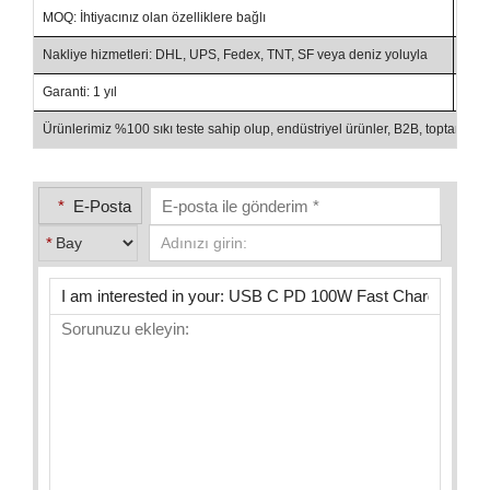
MOQ: İhtiyacınız olan özelliklere bağlı
Tica
Nakliye hizmetleri: DHL, UPS, Fedex, TNT, SF veya deniz yoluyla
Ödem
Garanti: 1 yıl
Amba
Ürünlerimiz %100 sıkı teste sahip olup, endüstriyel ürünler, B2B, toptan sa
*
E-Posta
*