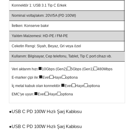
Konnektör 1: USB 3.1 Tip C Erkek
Konn
Nominal voltaj/akım: 20V/5A (PD 100W)
Kabl
İletken: Konserve bakır
Çap:
Yalıtım Malzemesi: HD-PE / FM-PE
Cek
Ceketin Rengi: Siyah, Beyaz, Gri veya özel
Ser
Kullanım: Bilgisayar, Cep telefonu, Tablet, Tip C port cihazı vb.
■
□
□
Veri aktarım hızı:
10Gbps (Gen2)
5Gbps (Gen1)
480Mbps
■
□
□
E-marker çipi ile:
Evet
Hayır
optiona
■
□
□
İç metal kabuk olan konnektör:
Evet
Hayır
optiona
■
□
□
EMC'ye uyun:
Evet
Hayır
optiona
●
USB C PD 100W Hızlı Şarj Kablosu
●
USB C PD 100W Hızlı Şarj Kablosu