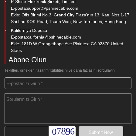
P-Shine Elektronik Şirketi, Limited
E-posta:
support@pshinecable.com
Ekle: Ofis Birimi No.3, Grand City Plaza'nın 13. Katı, Nos.1-17
Sai Lau KOK Road, Tsuen Wan, New Territories, Hong Kong
Kaliforniya Deposu
E-posta:
california@pshinecable.com
Ekle: 181D W Orangethope Ave Plaintext CA 92870 United
Staes
Abone Olun
Teklifleri, örnekleri, tasarım fizibilitesini ve daha fazlasını sorgulayın