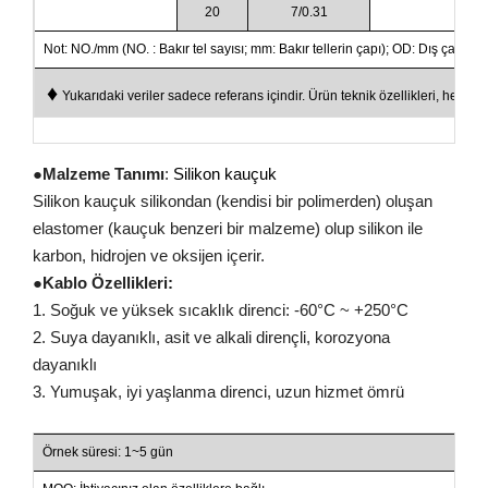
20
7/0.31
Not: NO./mm (NO. : Bakır tel sayısı; mm: Bakır tellerin çapı); OD: Dış çapı
♦
Yukarıdaki veriler sadece referans içindir. Ürün teknik özellikleri, her iki
●
Malzeme Tanımı
:
Silikon kauçuk
Silikon kauçuk silikondan (kendisi bir polimerden) oluşan
elastomer (kauçuk benzeri bir malzeme) olup silikon ile
karbon, hidrojen ve oksijen içerir.
●
Kablo Özellikleri:
1. Soğuk ve yüksek sıcaklık direnci: -60°C ~ +250°C
2. Suya dayanıklı, asit ve alkali dirençli, korozyona
dayanıklı
3. Yumuşak, iyi yaşlanma direnci, uzun hizmet ömrü
Örnek süresi: 1~5 gün