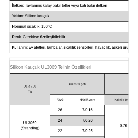
İletken: Tavlanmış kalay bakır teller veya katı bakır iletken
Yalıtım: Silikon kauçuk
Nominal sıcaklık: 150°C
Renk: Gerekirse özelleştirilebilir
Kullanım: Ev aletleri, lambalar, sıcaklık sensörleri, havacılık, askeri ürünler,
Silikon Kauçuk UL3069 Telinin Özellikleri
Orkestra şefi
Yal
UL & cUL
Tip
AWG
HAYIR./mm
Kalınlık (mm)
26
7/0.16
24
7/0.20
UL3069
0.76
(Stranding)
22
7/0.25