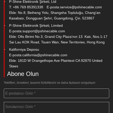
P-Shine Elektronik Şirketi, Ltd
T: +86 769 85391338
E-posta:
service@pshinecable.com
Ekle: No.8, Beiheng Yolu, Shangsha Topluluğu, Chang'an
Kasabası, Dongguan Şehri, Guangdong, Çin. 523867
P-Shine Elektronik Şirketi, Limited
E-posta:
support@pshinecable.com
Ekle: Ofis Birimi No.3, Grand City Plaza'nın 13. Katı, Nos.1-17
Sai Lau KOK Road, Tsuen Wan, New Territories, Hong Kong
Kaliforniya Deposu
E-posta:
california@pshinecable.com
Ekle: 181D W Orangethope Ave Plaintext CA 92870 United
Staes
Abone Olun
Teklifleri, örnekleri, tasarım fizibilitesini ve daha fazlasını sorgulayın