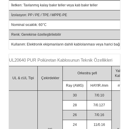
İletken: Tavlanmış kalay bakır teller veya katı bakır teller
Ör
İzolasyon: PP / PE / TPE / MPPE-PE
C
Nominal sıcaklık: 60°C
No
Renk: Gerekirse özelleştirilebilir
Se
Kullanım: Elektronik ekipmanların dahili kablolanması veya harici bağlantı
UL20640 PUR Poliüretan Kablosunun Teknik Özellikleri
Yalıtım
Orkestra şefi
Kalınlık
UL & cUL Tipi
Çekirdekler
Ray (AWG)
HAYIR./mm
mm
30
7/0.10
28
7/0.127
26
7/0.16
24
11/0.16