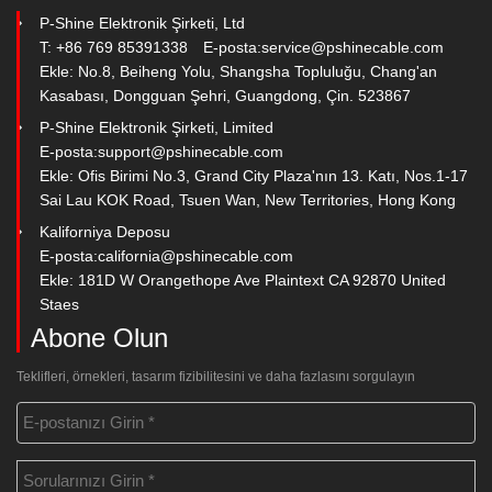
P-Shine Elektronik Şirketi, Ltd
T: +86 769 85391338
E-posta:
service@pshinecable.com
Ekle: No.8, Beiheng Yolu, Shangsha Topluluğu, Chang'an
Kasabası, Dongguan Şehri, Guangdong, Çin. 523867
P-Shine Elektronik Şirketi, Limited
E-posta:
support@pshinecable.com
Ekle: Ofis Birimi No.3, Grand City Plaza'nın 13. Katı, Nos.1-17
Sai Lau KOK Road, Tsuen Wan, New Territories, Hong Kong
Kaliforniya Deposu
E-posta:
california@pshinecable.com
Ekle: 181D W Orangethope Ave Plaintext CA 92870 United
Staes
Abone Olun
Teklifleri, örnekleri, tasarım fizibilitesini ve daha fazlasını sorgulayın