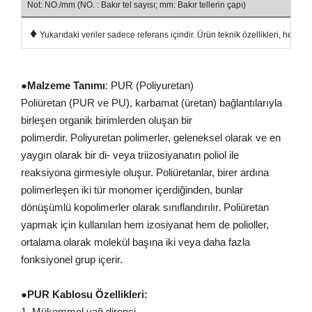
Not: NO./mm (NO. : Bakır tel sayısı; mm: Bakır tellerin çapı)
♦
Yukarıdaki veriler sadece referans içindir. Ürün teknik özellikleri, her iki
●
Malzeme Tanımı
: PUR (Poliyuretan)
Poliüretan (PUR ve PU), karbamat (üretan) bağlantılarıyla
birleşen organik birimlerden oluşan bir
polimerdir. Poliyuretan polimerler, geleneksel olarak ve en
yaygın olarak bir di- veya triizosiyanatın poliol ile
reaksiyona girmesiyle oluşur. Poliüretanlar, birer ardına
polimerleşen iki tür monomer içerdiğinden, bunlar
dönüşümlü kopolimerler olarak sınıflandırılır. Poliüretan
yapmak için kullanılan hem izosiyanat hem de polioller,
ortalama olarak molekül başına iki veya daha fazla
fonksiyonel grup içerir.
●
PUR Kablosu Özellikleri:
1. Mükemmel yağ direnci