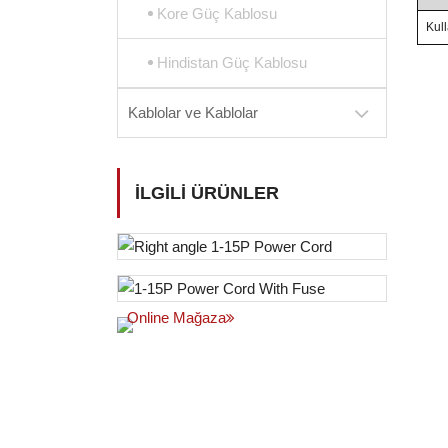
Kore Güç Kablosu
Kull
Hindistan Güç Kablosu
Kablolar ve Kablolar
İLGILI ÜRÜNLER
Online Mağaza