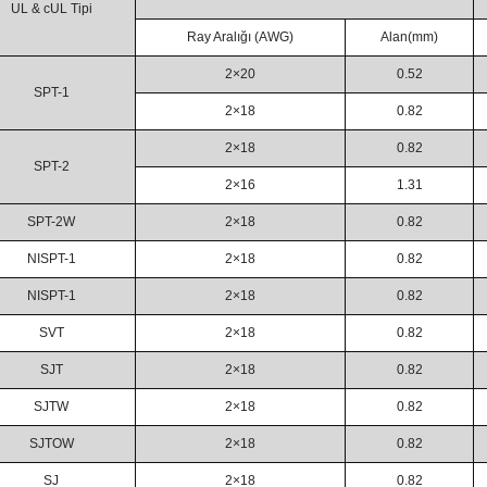
UL & cUL Tipi
Ray Aralığı (AWG)
Alan(mm)
2×20
0.52
SPT-1
2×18
0.82
2×18
0.82
SPT-2
2×16
1.31
SPT-2W
2×18
0.82
NISPT-1
2×18
0.82
NISPT-1
2×18
0.82
SVT
2×18
0.82
SJT
2×18
0.82
SJTW
2×18
0.82
SJTOW
2×18
0.82
SJ
2×18
0.82