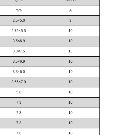
Çapı
Güncel
mm
A
2.5×5.0
3
2.75×5.5
10
3.5×6.9
10
3.8×7.5
13
3.5×6.9
10
3.3×6.0
10
3.55×7.0
10
5.8
10
7.3
10
7.3
10
7.3
10
7.6
10