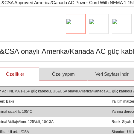
&CSA onaylı Amerika/Kanada AC güç kablo
Özellikler
Özel yapım
Veri Sayfası İndir
n Adı: NEMA 1-15P güç kablosu, UL&CSA onaylı Amerika/Kanada AC güç kablosu v
ken: Bakır
Yalıtım malz
inal sıcaklık: 105°C
Yanma derece
inal Voltaj/Akım: 125Volt, 10/13A
Renk: Siyah, 
tifika: UL/cUL/CSA
Standart: UL