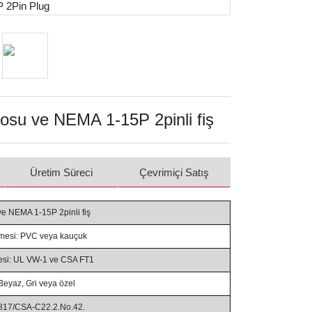
su ve NEMA 1-15P 2pinli fiş
Üretim Süreci
Çevrimiçi Satış
e NEMA 1-15P 2pinli fiş
emesi: PVC veya kauçuk
si: UL VW-1 ve CSA FT1
Beyaz, Gri veya özel
-817/CSA-C22.2.No.42.