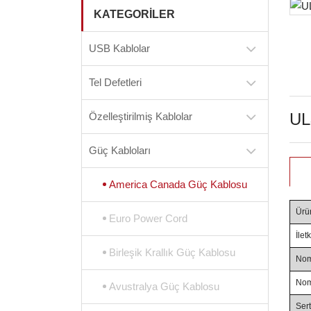
KATEGORILER
USB Kablolar
Tel Defetleri
UL
Özelleştirilmiş Kablolar
Güç Kabloları
America Canada Güç Kablosu
Ürü
Euro Power Cord
İlet
Birleşik Krallık Güç Kablosu
Nom
Nom
Avustralya Güç Kablosu
Ser