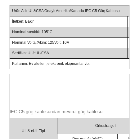
Ürün Adı: UL&CSA Onaylı Amerika/Kanada IEC C5 Güç Kablosu
İletken: Bakır
Yalı
Nominal sıcaklık: 105°C
Yanm
Nominal Voltaj/Akım: 125Volt, 10A
Renk:
Sertifika: UL/cUL/CSA
Stan
Kullanım: Ev aletleri, elektronik ekipmanlar vb.
IEC C5 güç kablosundan mevcut güç kablosu
Orkestra şefi
UL & cUL Tipi
Ray Aralığı (AWG)
Alan(