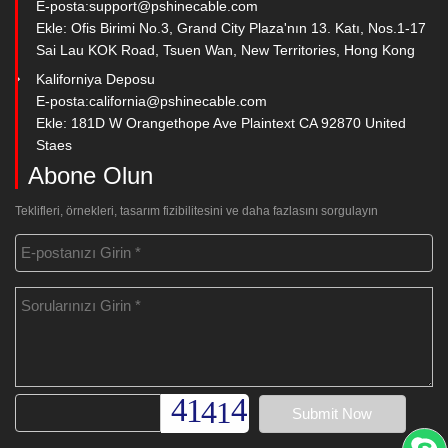
E-posta:
support@pshinecable.com
Ekle: Ofis Birimi No.3, Grand City Plaza'nın 13. Katı, Nos.1-17
Sai Lau KOK Road, Tsuen Wan, New Territories, Hong Kong
Kaliforniya Deposu
E-posta:
california@pshinecable.com
Ekle: 181D W Orangethope Ave Plaintext CA 92870 United
Staes
Abone Olun
Teklifleri, örnekleri, tasarım fizibilitesini ve daha fazlasını sorgulayın