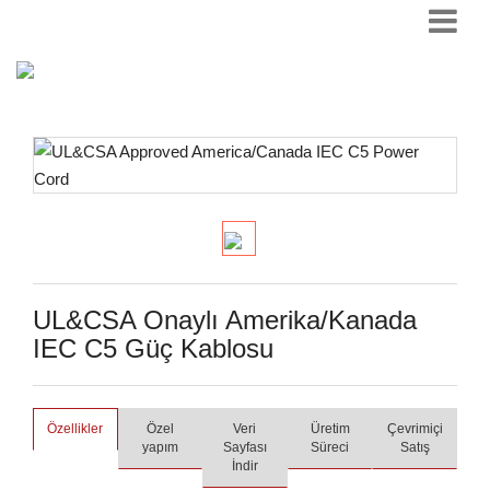
UL&CSA Onaylı Amerika/Kanada
IEC C5 Güç Kablosu
Özellikler
Özel
Veri
Üretim
Çevrimiçi
yapım
Sayfası
Süreci
Satış
İndir