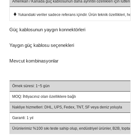
Amerikan / Kanada güç kablosunun daha ayrıntılı özellikleri için lütfen tıklay
♦
Yukarıdaki veriler sadece referans içindir. Ürün teknik özellikleri, her iki
Güç kablosunun yaygın konnektörleri
Yaygın güç kablosu seçenekleri
Mevcut kombinasyonlar
Örnek süresi: 1~5 gün
MOQ: İhtiyacınız olan özelliklere bağlı
Nakliye hizmetleri: DHL, UPS, Fedex, TNT, SF veya deniz yoluyla
Garanti: 1 yıl
Ürünlerimiz %100 sıkı teste sahip olup, endüstriyel ürünler, B2B, toptan sa