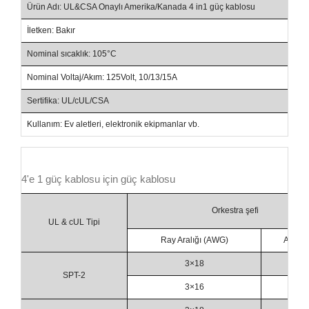
Ürün Adı: UL&CSA Onaylı Amerika/Kanada 4 in1 güç kablosu
İletken: Bakır
Nominal sıcaklık: 105°C
Nominal Voltaj/Akım: 125Volt, 10/13/15A
Sertifika: UL/cUL/CSA
Kullanım: Ev aletleri, elektronik ekipmanlar vb.
4'e 1 güç kablosu için güç kablosu
Orkestra şefi
UL & cUL Tipi
Ray Aralığı (AWG)
Alan(
3×18
0.8
SPT-2
3×16
1.3