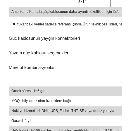
3×14
2.0
Amerikan / Kanada güç kablosunun daha ayrıntılı özellikleri için lütfen tıklay
♦
Yukarıdaki veriler sadece referans içindir. Ürün teknik özellikleri, her iki
Güç kablosunun yaygın konnektörleri
Yaygın güç kablosu seçenekleri
Mevcut kombinasyonlar
Örnek süresi: 1~5 gün
MOQ: İhtiyacınız olan özelliklere bağlı
Nakliye hizmetleri: DHL, UPS, Fedex, TNT, SF veya deniz yoluyla
Garanti: 1 yıl
Ürünlerimiz %100 sıkı teste sahip olup, endüstriyel ürünler, B2B, toptan sa