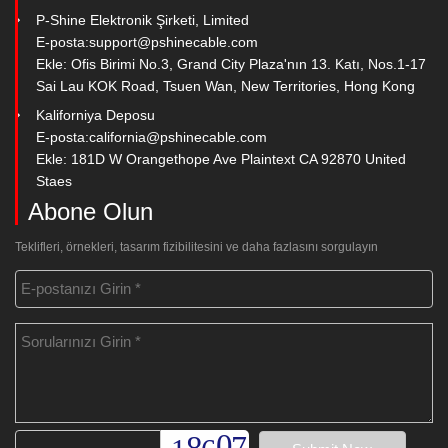
P-Shine Elektronik Şirketi, Limited
E-posta:
support@pshinecable.com
Ekle: Ofis Birimi No.3, Grand City Plaza'nın 13. Katı, Nos.1-17
Sai Lau KOK Road, Tsuen Wan, New Territories, Hong Kong
Kaliforniya Deposu
E-posta:
california@pshinecable.com
Ekle: 181D W Orangethope Ave Plaintext CA 92870 United
Staes
Abone Olun
Teklifleri, örnekleri, tasarım fizibilitesini ve daha fazlasını sorgulayın