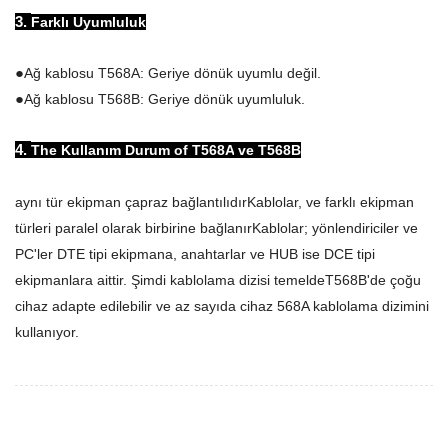
3.
Farklı
Uyumluluk
●
Ağ kablosu T
568
A
:
Geriye dönük uyumlu değil.
●
Ağ kablosu T
568
B
:
Geriye dönük uyumluluk.
4.
The
Kullanım
Durum
of
T568A
ve
T568B
aynı tür ekipman çapraz bağlantılıdır
Kablolar
, ve farklı ekipman
türleri paralel olarak birbirine bağlanır
Kablolar
; yönlendiriciler ve
PC'ler DTE tipi ekipmana, anahtarlar ve HUB ise DCE tipi
ekipmanlara aittir. Şimdi kablolama dizisi temelde
T568B'de çoğu
cihaz adapte edilebilir ve az sayıda cihaz 568A kablolama dizimini
kullanıyor.