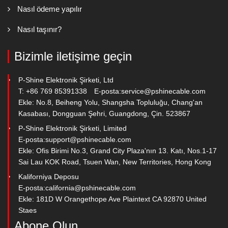
Nasıl ödeme yapılır
Nasıl taşınır?
Bizimle iletişime geçin
P-Shine Elektronik Şirketi, Ltd
T: +86 769 85391338
E-posta:
service@pshinecable.com
Ekle: No.8, Beiheng Yolu, Shangsha Topluluğu, Chang'an
Kasabası, Dongguan Şehri, Guangdong, Çin. 523867
P-Shine Elektronik Şirketi, Limited
E-posta:
support@pshinecable.com
Ekle: Ofis Birimi No.3, Grand City Plaza'nın 13. Katı, Nos.1-17
Sai Lau KOK Road, Tsuen Wan, New Territories, Hong Kong
Kaliforniya Deposu
E-posta:
california@pshinecable.com
Ekle: 181D W Orangethope Ave Plaintext CA 92870 United
Staes
Abone Olun