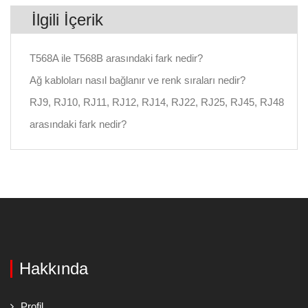
İlgili İçerik
T568A ile T568B arasındaki fark nedir?
Ağ kabloları nasıl bağlanır ve renk sıraları nedir?
RJ9, RJ10, RJ11, RJ12, RJ14, RJ22, RJ25, RJ45, RJ48
arasındaki fark nedir?
Hakkında
Profil