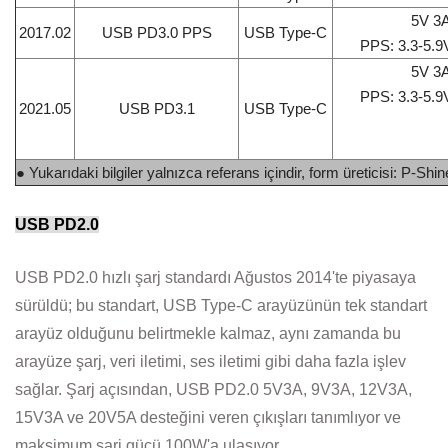
5V 3A
2017.02
USB PD3.0 PPS
USB Type-C
PPS: 3.3-5.9
5V 3A
PPS: 3.3-5.9
2021.05
USB PD3.1
USB Type-C
● Yukarıdaki bilgiler yalnızca referans içindir, form üreticisi: P-Shi
USB PD2.0
USB PD2.0 hızlı şarj standardı Ağustos 2014'te piyasaya
sürüldü; bu standart, USB Type-C arayüzünün tek standart
arayüz olduğunu belirtmekle kalmaz, aynı zamanda bu
arayüze şarj, veri iletimi, ses iletimi gibi daha fazla işlev
sağlar. Şarj açısından, USB PD2.0 5V3A, 9V3A, 12V3A,
15V3A ve 20V5A desteğini veren çıkışları tanımlıyor ve
maksimum şarj gücü 100W'a ulaşıyor.