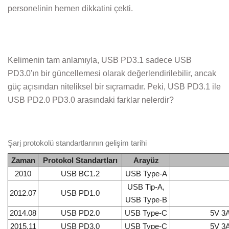
personelinin hemen dikkatini çekti.
Kelimenin tam anlamıyla, USB PD3.1 sadece USB
PD3.0'ın bir güncellemesi olarak değerlendirilebilir, ancak
güç açısından niteliksel bir sıçramadır. Peki, USB PD3.1 ile
USB PD2.0 PD3.0 arasındaki farklar nelerdir?
Şarj protokolü standartlarının gelişim tarihi
Zaman
Protokol Standartları
Arayüz
2010
USB BC1.2
USB Type-A
USB Tip-A,
2012.07
USB PD1.0
USB Type-B
2014.08
USB PD2.0
USB Type-C
5V 3A
2015.11
USB PD3.0
USB Type-C
5V 3A