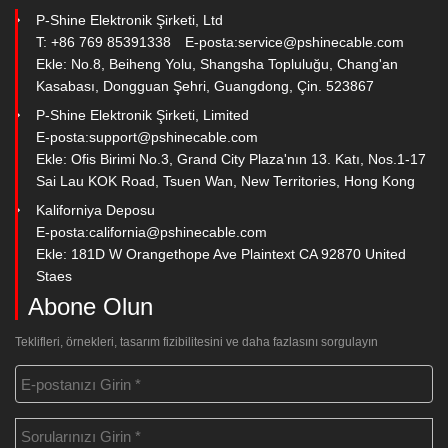
P-Shine Elektronik Şirketi, Ltd
T: +86 769 85391338
E-posta:
service@pshinecable.com
Ekle: No.8, Beiheng Yolu, Shangsha Topluluğu, Chang'an
Kasabası, Dongguan Şehri, Guangdong, Çin. 523867
P-Shine Elektronik Şirketi, Limited
E-posta:
support@pshinecable.com
Ekle: Ofis Birimi No.3, Grand City Plaza'nın 13. Katı, Nos.1-17
Sai Lau KOK Road, Tsuen Wan, New Territories, Hong Kong
Kaliforniya Deposu
E-posta:
california@pshinecable.com
Ekle: 181D W Orangethope Ave Plaintext CA 92870 United
Staes
Abone Olun
Teklifleri, örnekleri, tasarım fizibilitesini ve daha fazlasını sorgulayın